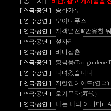
[ 공 지 ]
비난, 광고 게시물을 신
송화가루
[ 연극/공연 ]
오이디푸스
[ 연극/공연 ]
자객열전Ⅱ(안응칠 워
[ 연극/공연 ]
섶자리
[ 연극/공연 ]
바냐삼촌
[ 연극/공연 ]
황금용(Der goldene D
[ 연극/공연 ]
다녀왔습니다
[ 연극/공연 ]
지킬앤하이드(연극)
[ 연극/공연 ]
호기우타(寿歌)
[ 연극/공연 ]
나는 나의 아내다(I Am
[ 연극/공연 ]