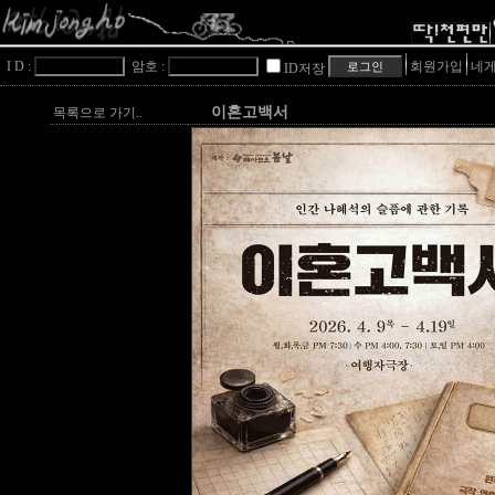
I D :
암호 :
회원가입
네게
ID저장
이혼고백서
목록으로 가기..