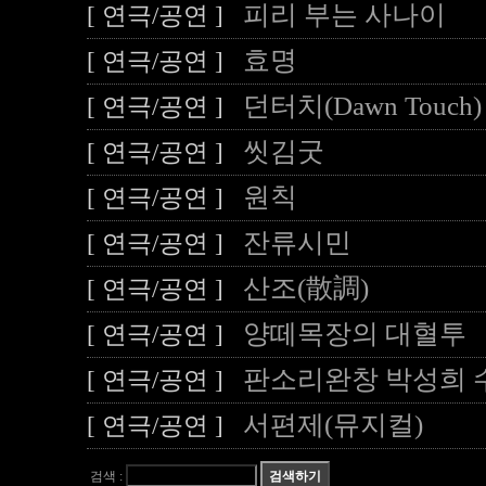
피리 부는 사나이
[ 연극/공연 ]
효명
[ 연극/공연 ]
던터치(Dawn Touch)
[ 연극/공연 ]
씻김굿
[ 연극/공연 ]
원칙
[ 연극/공연 ]
잔류시민
[ 연극/공연 ]
산조(散調)
[ 연극/공연 ]
양떼목장의 대혈투
[ 연극/공연 ]
판소리완창 박성희 
[ 연극/공연 ]
서편제(뮤지컬)
[ 연극/공연 ]
검색 :