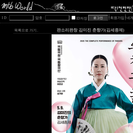
I D :
암호 :
회원가입
네게
ID저장
판소리완창 김미진 춘향가(김세종제)
목록으로 가기..