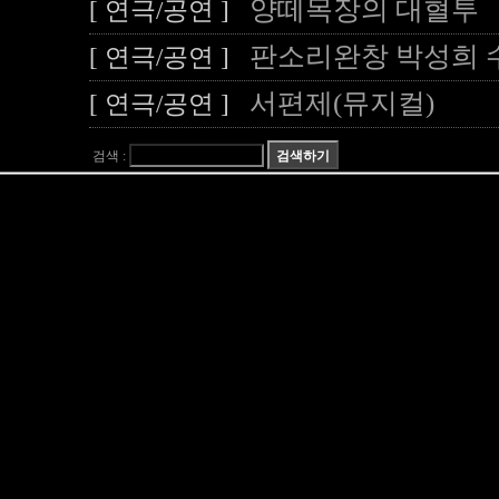
양떼목장의 대혈투
[ 연극/공연 ]
판소리완창 박성희 
[ 연극/공연 ]
서편제(뮤지컬)
[ 연극/공연 ]
검색 :