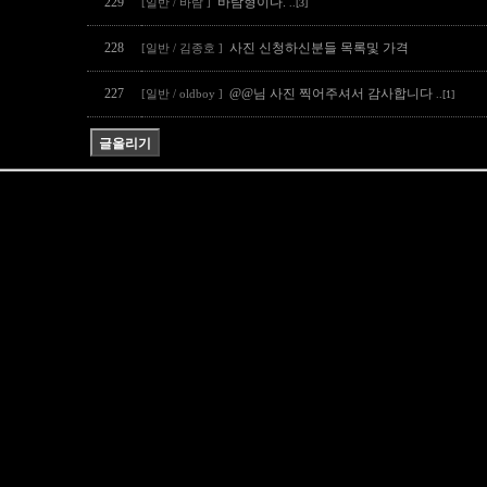
229
바람형이다.
[일반 / 바람 ]
..[3]
228
사진 신청하신분들 목록및 가격
[일반 / 김종호 ]
227
@@님 사진 찍어주셔서 감사합니다
[일반 / oldboy ]
..[1]