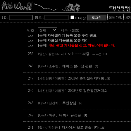
I D :
암호 :
회원가입
네게
ID저장
제목
번호
...(첨언)
xxx
[공지]자유겔러리 등록 오류 수정 완료
xxx
[공지]자료실 다운로드 오류 처리
xxx
[공지]
비난, 광고 게시물을 신고, 차단, 삭제됩니다.
252
ㅇㅏ ~~~ 짜증...ㅡㅡ;;
[일반 / 강현's 대디 ]
..[1]
248
헤이즈 블리딩 관련
[Q&A / 소주맨 ]
..[3]
247
2003년 춘천첼린저대회
[사진신청 / 이범진 ]
..[6]
246
2003년도 강촌첼린저대회
[사진신청 / 이범진 ]
243
주인장님
[Q&A / 산잔차 ]
..[2]
242
대회시 규정을
[Q&A / 마루 ]
..[4]
241
캐사에서 보고 왔습니다.
[일반 / 김성환 ]
..[1]