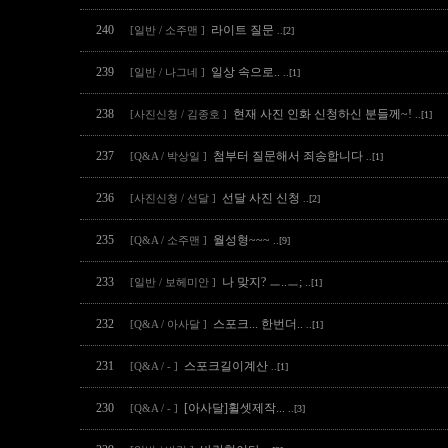
240
라이트 질문
[일반 / 소주맨 ]
..[2]
239
일상 속으로..
[일반 / 나그네 ]
..[1]
238
현재 사진 인화 신청하신 분들께~!
[사진신청 / 김종호 ]
..[1]
237
첨부터 질문해서 죄송합니다
[Q&A / 박상일 ]
..[1]
236
선달 사진 신청
[사진신청 / 선달 ]
..[2]
235
월성형~~~
[Q&A / 소주맨 ]
..[9]
233
나 맞지? ㅡ..ㅡ;
[일반 / 보헤미안 ]
..[1]
232
스포크... 한번더..
[Q&A / 아사달 ]
..[1]
231
스포크길이계산
[Q&A / - ]
..[1]
230
[아사달]휠셋제작...
[Q&A / - ]
..[3]