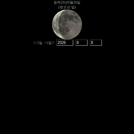
음력26년6월26일
(병오년 말)
◁-1일
+1일▷
-
-