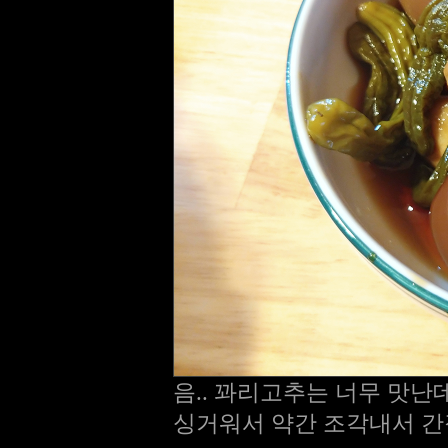
음.. 꽈리고추는 너무 맛난데
싱거워서 약간 조각내서 간장