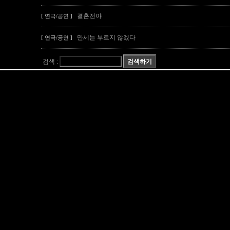
결혼전야
[ 연극/공연 ]
만세는 부르지 않겠다
[ 연극/공연 ]
검색 :