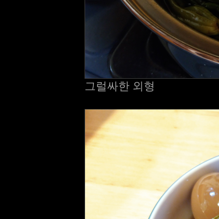
그럴싸한 외형