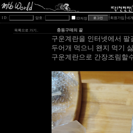
I D :
암호 :
회원가입
네게
ID저장
충동구매의 끝
목록으로 가기..
구운계란을 인터넷에서 팔
두어개 먹으니 왠지 먹기 
구운계란으로 간장조림할수