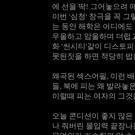
에 선을 딱! 그어놓으려 
이번 '심청' 창극을 꼭 
는 동안 해학은 어디에도
우울하고 암울하며 더럽고
화 '씬시티'같이 디스토
못된짓을 하면 적당히 밥
왜곡된 섹스어필, 이런 
들, 북에 피는 왜 발라놓
이럴때 피는 여자의 그것
오늘 콘디션이 좋지 않은
나 줘버린 몰입력 끝장