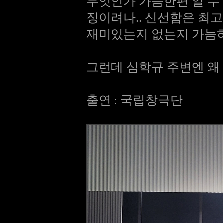
무엇인가 가슴한편 알 수
징이려나.. 신선함은 최
재미있는지 없는지 가늠하
그런데 심학규 주변엔 왜
출연 : 국립창극단