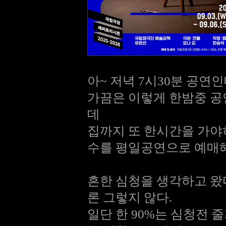
아~ 저녁 7시30분 공연인
가끔은 이렇게 한밤중 공
데
집까지 또 한시간을 가야하
수를 평일공연으로 예매해
흔한 심청을 생각하고 
론 그렇지 않다.
일단 한 90%는 심청전 