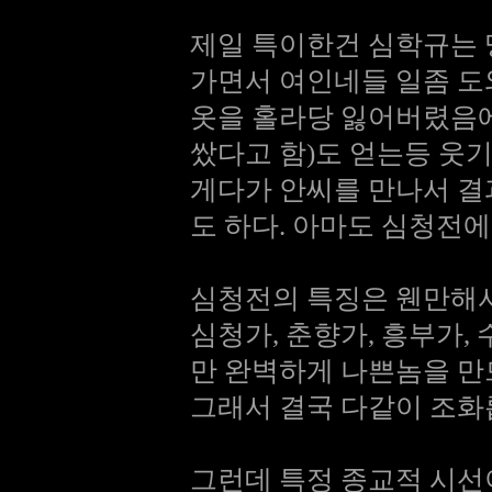
제일 특이한건 심학규는
가면서 여인네들 일좀 도
옷을 홀라당 잃어버렸음에
쌌다고 함)도 얻는등 웃기
게다가 안씨를 만나서 결
도 하다. 아마도 심청전
심청전의 특징은 웬만해서
심청가, 춘향가, 흥부가,
만 완벽하게 나쁜놈을 만
그래서 결국 다같이 조화
그런데 특정 종교적 시선