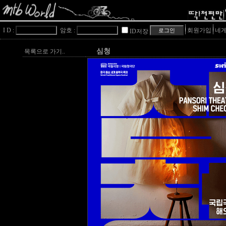
I D :
암호 :
회원가입
네게
ID저장
심청
목록으로 가기..