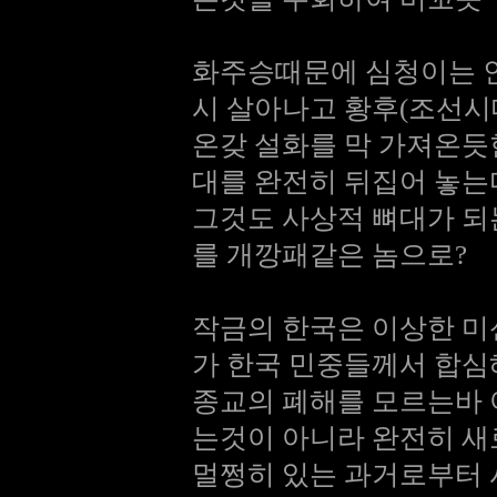
화주승때문에 심청이는 
시 살아나고 황후(조선시
온갖 설화를 막 가져온듯
대를 완전히 뒤집어 놓는
그것도 사상적 뼈대가 되
를 개깡패같은 놈으로?
작금의 한국은 이상한 
가 한국 민중들께서 합심
종교의 폐해를 모르는바
는것이 아니라 완전히 
멀쩡히 있는 과거로부터 