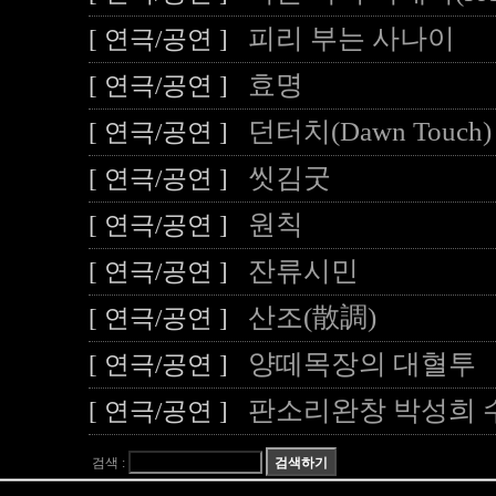
피리 부는 사나이
[ 연극/공연 ]
효명
[ 연극/공연 ]
던터치(Dawn Touch)
[ 연극/공연 ]
씻김굿
[ 연극/공연 ]
원칙
[ 연극/공연 ]
잔류시민
[ 연극/공연 ]
산조(散調)
[ 연극/공연 ]
양떼목장의 대혈투
[ 연극/공연 ]
판소리완창 박성희 
[ 연극/공연 ]
검색 :