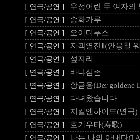
우정어린 두 여자의 
[ 연극/공연 ]
송화가루
[ 연극/공연 ]
오이디푸스
[ 연극/공연 ]
자객열전Ⅱ(안응칠 워
[ 연극/공연 ]
섶자리
[ 연극/공연 ]
바냐삼촌
[ 연극/공연 ]
황금용(Der goldene D
[ 연극/공연 ]
다녀왔습니다
[ 연극/공연 ]
지킬앤하이드(연극)
[ 연극/공연 ]
호기우타(寿歌)
[ 연극/공연 ]
나는 나의 아내다(I Am
[ 연극/공연 ]