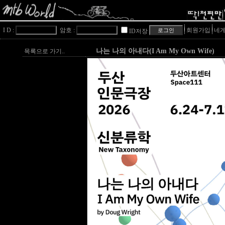
I D :
암호 :
회원가입
네게
ID저장
나는 나의 아내다(I Am My Own Wife)
목록으로 가기..