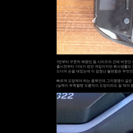
1탄부터 꾸준히 해왔던 둠 시리즈의 근래 버젼인 
출시전부터 기대가 컸던 게임이지만 회사생활도 
드디어 손을 대었는데 이 엄청난 불편함은 무엇인
빠르게 도망쳐야 하는 품목인데 그지깽깽이 같은 
(실력이 부족할땐 모름직이 도망이라도 잘 쳐야 함 ^