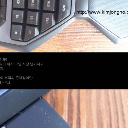
리붓!
있고 해서 그냥 저냥 넘기다가
지.
이 스틱의 존재감이란..
_^;;)