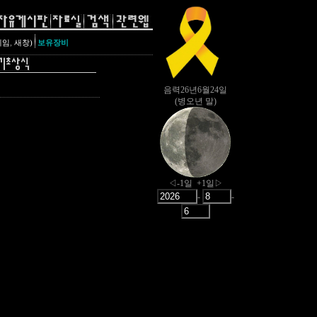
,
레임
새창)
보유장비