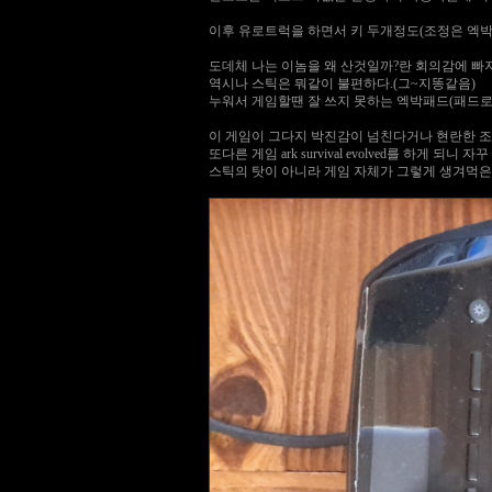
이후 유로트럭을 하면서 키 두개정도(조정은 엑박
도데체 나는 이놈을 왜 산것일까?란 회의감에 빠
역시나 스틱은 뭐같이 불편하다.(그~지똥같음)
누워서 게임할땐 잘 쓰지 못하는 엑박패드(패드
이 게임이 그다지 박진감이 넘친다거나 현란한 
또다른 게임 ark survival evolved를 하
스틱의 탓이 아니라 게임 자체가 그렇게 생겨먹