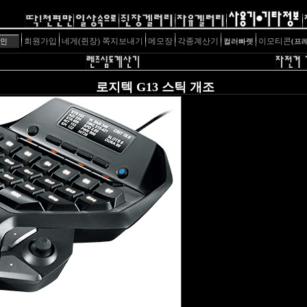
회원가입
네게(쥔장) 쪽지보내기
메모장
각종계산기
이모티콘
컬러빠렛
(프
로지텍 G13 스틱 개조