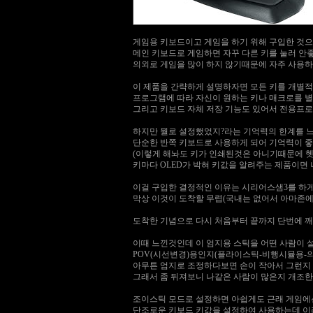
게임용 키보드이고 게임을 하기 위해 구입한 것
메인 키보드로 게임하면 자꾸 다른 키를 눌러 
의외로 게임을 많이 하지 않기때문에 자주 사용하
이 제품을 간략하게 설명하자면 모든 키를 개별적
프로그램에 따라 자신이 원하는 키나 매크로를 별
그리고 키보드 자체 저장 기능도 있어서 전용프로
하지만 뭘로 설정했었지?라는 기억력의 한계를 
단순한 반쪽 키보드로 사용하게 되어 기억력이 좋
(이렇게 해놔도 키가 인쇄된것은 아니기때문에 헷
키마다 OLED가 박혀 키값을 알려주는 제품이면
이걸 구입한 결정적인 이유는 시리어스샘3를 하
막상 이것이 도착할 무렵(국내는 없어서 아마존에
도착한 기념으로 다시 처음부터 끝까지 단번에 깨
이때 느낀것인데 이 엄지용 스틱을 어떤 사람이 
POV(시선변경)용인지(플라이스틱-비행시뮬용-의 
아무튼 엄지로 조정하다보면 손이 작아서 그런지
그래서 좀 뒤져보니 나같은 사람이 많은지 개조한
조이스틱 모드로 설정하면 아쉽게도 근래 게임에선
단조로운 키보드 키값을 설정하여 사용하는데 이