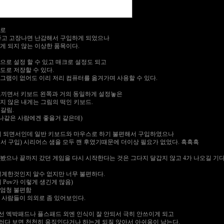
으로
안좋고 고장나면 난감해서 구입하게 되었으나
게 되지 않는 이상한 품목이다.
으로 설정 할 수 있고 매크로 설정도 되고
도로 저장할 수 있다.
그램이 없어도 이리 저리 컴퓨터를 옮겨가며 사용할 수 있다.
느끼면서 키보드 왼쪽과 거의 동일하게 설정놓은
지 않은 내게는 그림의 떡인 키보드.
갈림.
 나같은 사람에겐 좋을거 같은데)
게 되면서인데 일반 키보드와 마우스로 하기 불편해서 구입하였으나
서 구입) 시리어스 샘을 모두 깬 후였기때문에 더이상 필요가 없었다. 흑흑흑
봤으나 끝까지 갔던 게임을 다시 시작한다는 것은 그다지 달갑지 않고 4가 나오길 기다
설계한것인지 알수 없지만 너무 불편하다.
Pov가 이렇게 생긴게 많음)
 엄청 불편함
 사람들이 의외로 좀 있어보인다.
 엑박패드나 플스패드 외엔 인식이 잘 안되서 극히 안쓰이게 되고
러다 보면 천천히 움직인다거나 하는게 되질 않아서 아쉬움이 남는다.