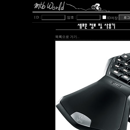
I D :
암호 :
ID저장
목록으로 가기...