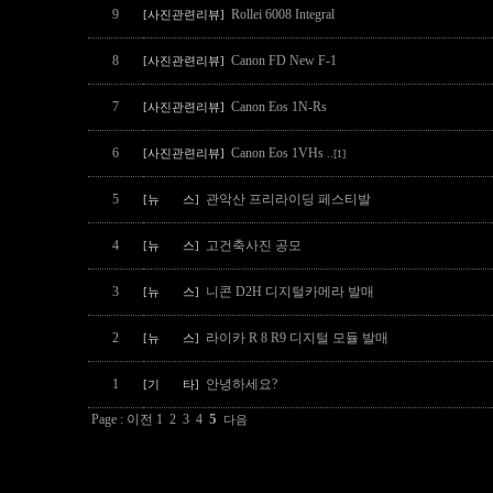
9
Rollei 6008 Integral
[사진관련리뷰]
8
Canon FD New F-1
[사진관련리뷰]
7
Canon Eos 1N-Rs
[사진관련리뷰]
6
Canon Eos 1VHs
[사진관련리뷰]
..[1]
5
관악산 프리라이딩 페스티발
[뉴 스]
4
고건축사진 공모
[뉴 스]
3
니콘 D2H 디지털카메라 발매
[뉴 스]
2
라이카 R 8 R9 디지털 모듈 발매
[뉴 스]
1
안녕하세요?
[기 타]
5
Page :
이전
1
2
3
4
다음