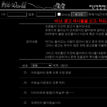
I D :
암호 :
회원가입
네게
ID저장
비난, 광고 게시물을 신고, 차단
요즘들어 간간히 광고가 들어오네요.
로봇으로 돌리는지 모르겠지만 필터링에 걸리는 광
(대부분이 불법 성인물이나 다단계 혹은 이상한 물
공지내용
여기는 들어오는 사람이 없어서 광고 효과 전혀 없
그러니 광고는 유저수 많은 곳에 광고료를 지불하
그리고 개인홈인 이곳에 들어와서 게시물 내용에 
(내용이 이상하거나 문제 있을경우 쪽지를 이용해
제목
번호
...[첨언]
25
자유겔러리 등록 오류 수정 완료
24
자료실 다운로드 오류 처리
23
다이어트에 동참(?) 하실부~운~~~
22
도메인이 짧아졌습니다.