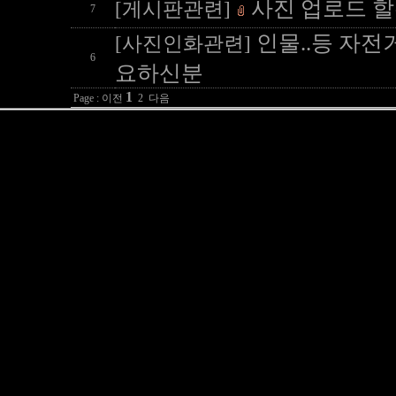
사진 업로드 할
[게시판관련]
7
인물..등 자전
[사진인화관련]
6
요하신분
1
Page : 이전
2
다음