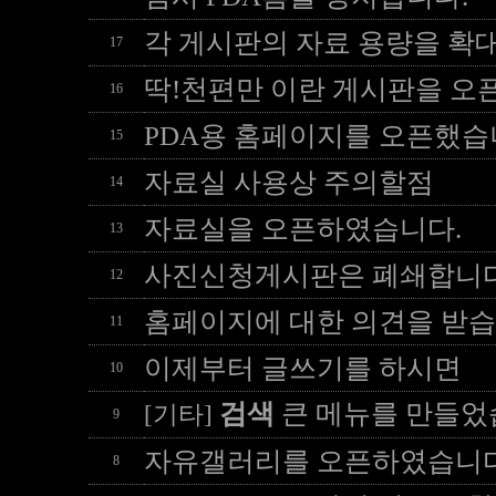
각 게시판의 자료 용량을 확
17
딱!천편만 이란 게시판을 오
16
PDA용 홈페이지를 오픈했습
15
자료실 사용상 주의할점
14
자료실을 오픈하였습니다.
13
사진신청게시판은 폐쇄합니다
12
홈페이지에 대한 의견을 받습
11
이제부터 글쓰기를 하시면
10
검색
큰 메뉴를 만들
[기타]
9
자유갤러리를 오픈하였습니다
8