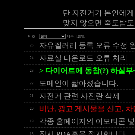
단 자전거가 본인에게 
맞지 않으면 죽도밥도 안
제목
번호
...[첨언]
자유겔러리 등록 오류 수정 
25
자료실 다운로드 오류 처리
24
>
다이어트에 동참(?) 하실부~
23
도메인이 짧아졌습니다.
22
자전거 관련 사진란 삭제
21
비난, 광고 게시물을 신고, 차
20
각종 홈페이지의 이모티콘 넣
19
잠시 PDA홈을 정지합니다.
18