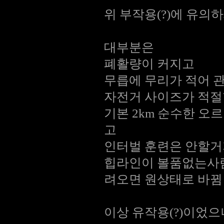
위 부작용(?)에 유의
대부분은
폐활량이 커지고
무릅에 무리가 적어 
자전거 사이즈가 적절
기본 2km 순수한 
고
인터벌 훈련은 안할거
힙라인이 볼품없는사람
려오면 원상태로 바뀜 -.,
이상 유작용(?)이었으니