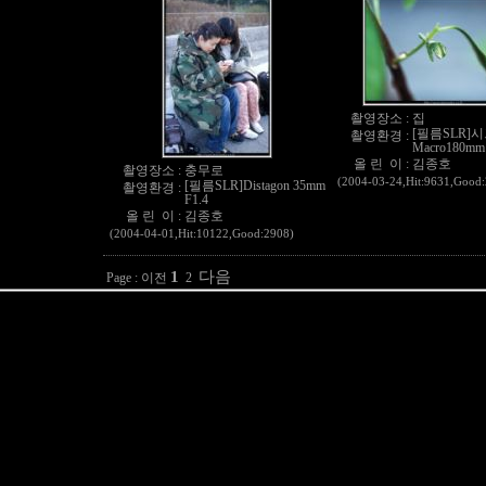
촬영장소 :
집
[필름SLR]
촬영환경 :
Macro180mm
올 린 이 :
김종호
촬영장소 :
충무로
(2004-03-24,Hit:9631,Good
[필름SLR]Distagon 35mm
촬영환경 :
F1.4
올 린 이 :
김종호
(2004-04-01,Hit:10122,Good:2908)
1
다음
Page :
이전
2