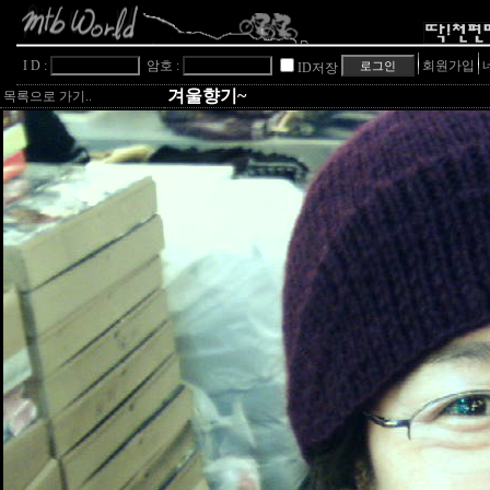
I D :
암호 :
회원가입
ID저장
겨울향기~
목록으로 가기..