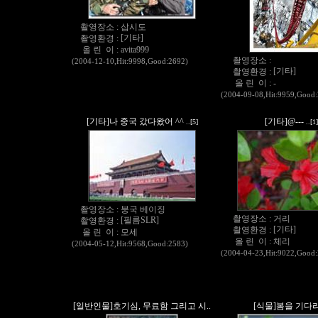
촬영장소 :
삽시도
[기타]
촬영환경 :
올 린 이 :
avita999
촬영장소 :
(2004-12-10,Hit:9998,Good:2692)
[기타]
촬영환경 :
올 린 이 :
-
(2004-09-08,Hit:9959,Good
[기타]나 중국 갔다왔어 ^^
[기타]@---
..[5]
..[1]
촬영장소 :
붕국 베이징
촬영장소 :
거리
[필름SLR]
촬영환경 :
[기타]
촬영환경 :
올 린 이 :
모세
올 린 이 :
체리
(2004-05-12,Hit:9568,Good:2583)
(2004-04-23,Hit:9022,Good
[일반인물]호기심, 무료함 그리고 시..
[식물]봄을 기다