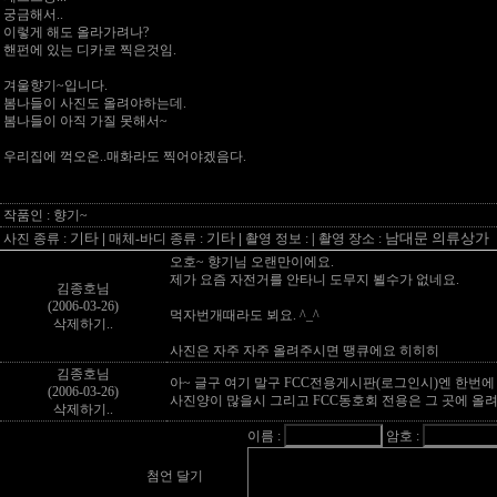
궁금해서..
이렇게 해도 올라가려나?
핸펀에 있는 디카로 찍은것임.
겨울향기~입니다.
봄나들이 사진도 올려야하는데.
봄나들이 아직 가질 못해서~
우리집에 꺽오온..매화라도 찍어야겠음다.
작품인 : 향기~
기타
|
기타
|
남대문 의류상가
사진 종류 :
매체-바디 종류 :
촬영 정보 :
|
촬영 장소 :
오호~ 향기님 오랜만이에요.
제가 요즘 자전거를 안타니 도무지 뵐수가 없네요.
김종호님
(2006-03-26)
먹자번개때라도 뵈요. ^_^
삭제하기..
사진은 자주 자주 올려주시면 땡큐에요 히히히
김종호님
아~ 글구 여기 말구 FCC전용게시판(로그인시)엔 한번에
(2006-03-26)
사진양이 많을시 그리고 FCC동호회 전용은 그 곳에 올려주
삭제하기..
이름 :
암호 :
첨언 달기