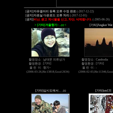
[공지]자유겔러리 등록 오류 수정 완료
(-2017-12-22)
[공지]자료실 다운로드 오류 처리
(-2017-12-01)
[공지]
비난, 광고 게시물을 신고, 차단, 삭제됩니다.
(-2005-06-26)
> [기타]겨울향기~
<
[기타]Angkor Wat
..[2]
촬영장소 :
남대문 의류상가
촬영장소 :
Cambodia
[기타]
[기타]
촬영환경 :
촬영환경 :
올 린 이 :
향기~
올 린 이 :
-
(2006-03-26,Hit:13818,Good:2634)
(2006-02-03,Hit:11346,Goo
[기타]삽시도에서...
[기타]sm131
..[1]