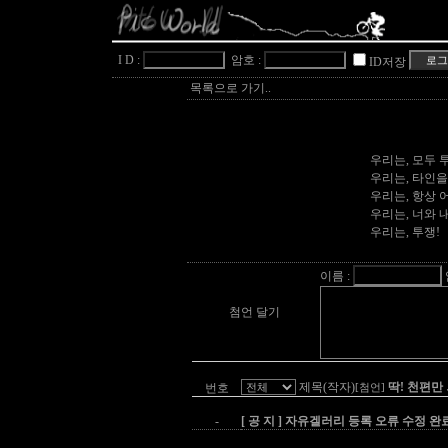
I D :
암호 :
ID저장
목록으로 가기..
우리는, 모두 
우리는, 타인을
우리는, 항상
우리는, 너와 
우리는, 투쟁!
이름 :
첨언 달기
제목(작자)
딱! 천편만
번호
[첨언]
-
[ 공 지 ] 자유겔러리 등록 오류 수정 완