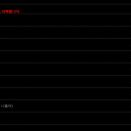
, 삭제됩니다.
 니묄러)