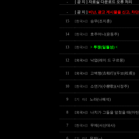
-
[ 공 지 ] 자료실 다운로드 오류 처리
-
[ 공 지 ]
비난, 광고 게시물을 신고, 차단
15
승무(조지훈)
[한국시]
14
호주머니(윤동주)
[한국시]
13
> 투쟁(일월성) <
[한국시]
12
낙엽(레미 드 구르몽)
[외국시]
11
고백행(古柏行)(두보(杜甫))
[외국시]
10
소연가(小戀歌)(서정주)
[한국시]
9
노라(나혜석)
[기 타]
8
나치가 그들을 덮쳤을 때(마틴
[외국시]
7
무제(서산대사)
[한국시]
6
무제(--)
[기 타]