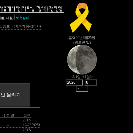
,
레임
새창)
보유장비
 김종호 |
삭제하기
|
수정하기
)
작 성 일
접속
2017-
-
12-22
29251
2017-