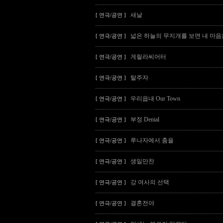
새날
[ 연극/공연 ]
넓은 하늘의 무지개를 보면 내 마음
[ 연극/공연 ]
게릴라씨어터
[ 연극/공연 ]
탈주자
[ 연극/공연 ]
우리읍내 Our Town
[ 연극/공연 ]
부정 Denial
[ 연극/공연 ]
루나자에서 춤을
[ 연극/공연 ]
생일만찬
[ 연극/공연 ]
강 여사의 선택
[ 연극/공연 ]
결혼전야
[ 연극/공연 ]