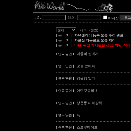
I D :
암호 :
ID저장
제목
...(첨언)
[ 공 지 ] 자유겔러리 등록 오류 수정 완료
[ 공 지 ] 자료실 다운로드 오류 처리
[ 공 지 ]
비난, 광고 게시물을 신고, 차단, 삭
미궁의 설계자
[ 연극/공연 ]
꽃을 받아줘
[ 연극/공연 ]
영월행 일기
[ 연극/공연 ]
아랫것들의 위
[ 연극/공연 ]
상운동 대복상회
[ 연극/공연 ]
독
[ 연극/공연 ]
스크루테이프
[ 연극/공연 ]