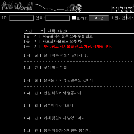
I D :
암호 :
회원가입
네게
ID저장
제목
...(첨언)
[ 공 지 ] 자유겔러리 등록 오류 수정 완료
[ 공 지 ] 자료실 다운로드 오류 처리
[ 공 지 ]
비난, 광고 게시물을 신고, 차단, 삭제됩니다.
날이 너무 더운거 같아서
[ 사 진 ]
..[8]
꽃이 있는 계절
[ 사 진 ]
올겨울 마지막 눈일수도 있어서
[ 사 진 ]
연말 혜화에서 명동까지..
[ 사 진 ]
공부하기 싫다보니..
[ 사 진 ]
이제 몇일이나 남았으려나...
[ 사 진 ]
봄은 이유가 어찌됬던 봄이지..
[ 사 진 ]