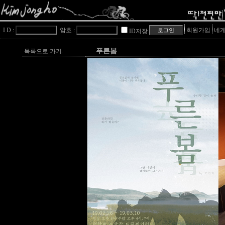
I D :
암호 :
회원가입
네게
ID저장
푸른봄
목록으로 가기..