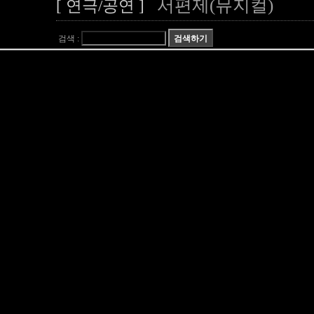
서편제(뮤지컬)
[ 연극/공연 ]
검색 :