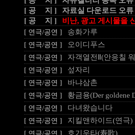
[ 공 지 ] 자유겔러리 등록 오류
[ 공 지 ] 자료실 다운로드 오류
[ 공 지 ]
비난, 광고 게시물을 신
송화가루
[ 연극/공연 ]
오이디푸스
[ 연극/공연 ]
자객열전Ⅱ(안응칠 워
[ 연극/공연 ]
섶자리
[ 연극/공연 ]
바냐삼촌
[ 연극/공연 ]
황금용(Der goldene D
[ 연극/공연 ]
다녀왔습니다
[ 연극/공연 ]
지킬앤하이드(연극)
[ 연극/공연 ]
호기우타(寿歌)
[ 연극/공연 ]