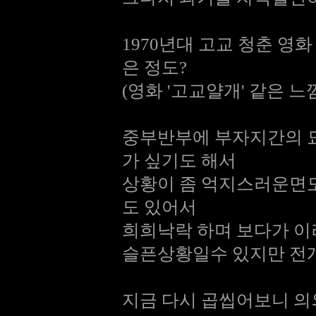
1970년대 고교 청춘 영
은 정도?
(영화 '고교얄개' 같은 느
중부반부에 부자지간의 
가 싶기도 해서
상황이 좀 억지스러운면도
도 있어서
희희낙락 하며 보다가 
슬픈상황일수 있지만 전
지금 다시 곱씹어보니 의외