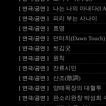
나는 나의 아내다(I Am
[ 연극/공연 ]
피리 부는 사나이
[ 연극/공연 ]
효명
[ 연극/공연 ]
던터치(Dawn Touch)
[ 연극/공연 ]
씻김굿
[ 연극/공연 ]
원칙
[ 연극/공연 ]
잔류시민
[ 연극/공연 ]
산조(散調)
[ 연극/공연 ]
양떼목장의 대혈투
[ 연극/공연 ]
판소리완창 박성희 
[ 연극/공연 ]