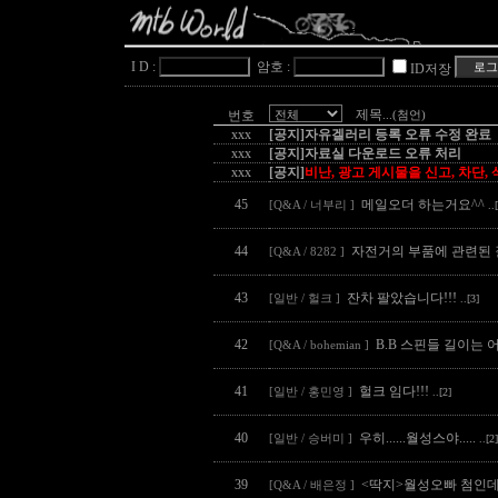
I D :
암호 :
ID저장
제목
번호
...(첨언)
xxx
[공지]자유겔러리 등록 오류 수정 완료
xxx
[공지]자료실 다운로드 오류 처리
xxx
[공지]
비난, 광고 게시물을 신고, 차단,
45
메일오더 하는거요^^
[Q&A / 너부리 ]
..
44
자전거의 부품에 관련된 
[Q&A / 8282 ]
43
잔차 팔았습니다!!!
[일반 / 헐크 ]
..[3]
42
B.B 스핀들 길이는
[Q&A / bohemian ]
41
헐크 임다!!!
[일반 / 홍민영 ]
..[2]
40
우히......월성스야.....
[일반 / 승버미 ]
..[2]
39
<딱지>월성오빠 첨인데
[Q&A / 배은정 ]