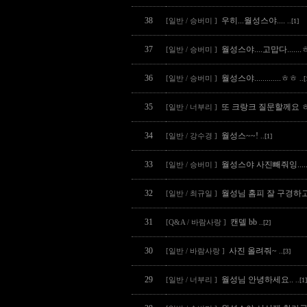
38
우히...월성스야....
[일반 / 승버미 ]
..[1]
37
월성스야....고맙다......
[일반 / 승버미 ]
36
월성스야.............ㅎㅎ
[일반 / 승버미 ]
..[
35
또 크랑크 질문할께요 
[일반 / 너부리 ]
34
월성스~~!
[일반 / 강수경 ]
..[1]
33
월성스야 사진빼줘잉......
[일반 / 승버미 ]
32
월성님 홈피 잘 구경하
[일반 / 최규일 ]
31
캔델 bb
[Q&A / 바람사랑 ]
..[2]
30
사진 올려줘~
[일반 / 바람사랑 ]
..[3]
29
월성님 안녕하세요..
[일반 / 너부리 ]
..[1]