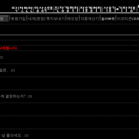
회원가입
네게(쥔장) 쪽지보내기
메모장
각종계산기
이모티콘
컬러빠렛
(프
 삭제됩니다.
[2]
질문..
..[1]
 어케 결정하는지?
..[3]
 넘 좋으네요.
..[1]