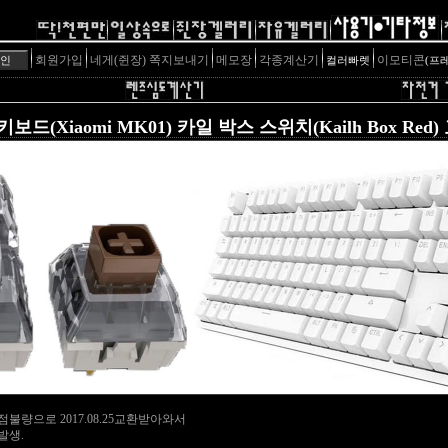
회원가입
네게(쥔장) 쪽지보내기
메모장
각종계산기
이모티콘
컬러빠렛
(프
보드(Xiaomi MK01) 카일 박스 스위치(Kailh Box Red
점불량으로 2017.08.25교환받아와서
발생.