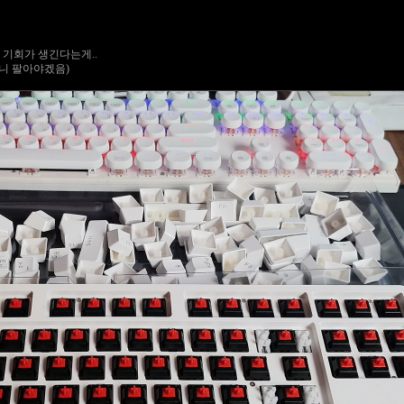
 기회가 생긴다는게..
이니 팔아야겠음)