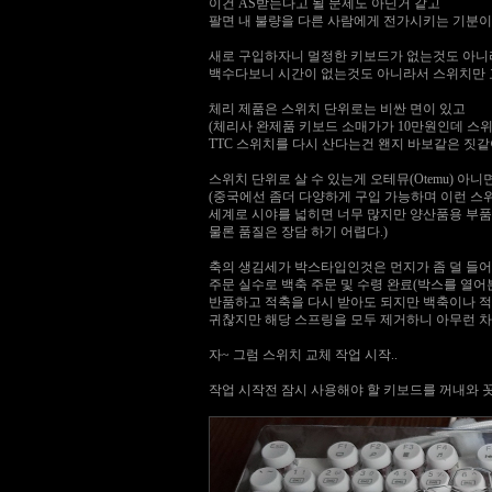
이건 AS받는다고 될 문제도 아닌거 같고
팔면 내 불량을 다른 사람에게 전가시키는 기분이 
새로 구입하자니 멀정한 키보드가 없는것도 아니
백수다보니 시간이 없는것도 아니라서 스위치만 
체리 제품은 스위치 단위로는 비싼 면이 있고
(체리사 완제품 키보드 소매가가 10만원인데 스
TTC 스위치를 다시 산다는건 왠지 바보같은 짓
스위치 단위로 살 수 있는게 오테뮤(Otemu) 아니면
(중국에선 좀더 다양하게 구입 가능하며 이런 
세계로 시야를 넓히면 너무 많지만 양산품용 부품
물론 품질은 장담 하기 어렵다.)
축의 생김세가 박스타입인것은 먼지가 좀 덜 들어
주문 실수로 백축 주문 및 수령 완료(박스를 열
반품하고 적축을 다시 받아도 되지만 백축이나 
귀찮지만 해당 스프링을 모두 제거하니 아무런 차
자~ 그럼 스위치 교체 작업 시작..
작업 시작전 잠시 사용해야 할 키보드를 꺼내와 