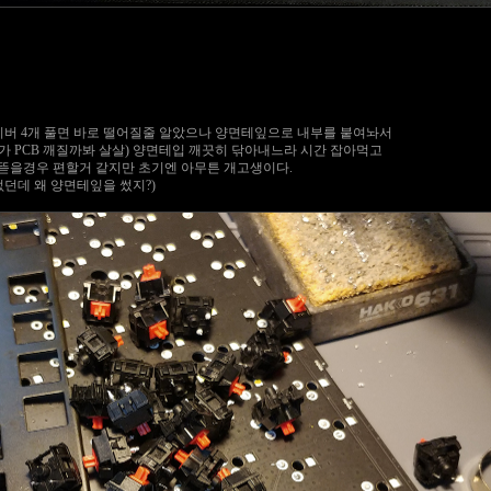
버 4개 풀면 바로 떨어질줄 알았으나 양면테잎으로 내부를 붙여놔서
 PCB 깨질까봐 살살) 양면테입 깨끗히 닦아내느라 시간 잡아먹고
뜯을경우 편할거 같지만 초기엔 아무튼 개고생이다.
던데 왜 양면테잎을 썼지?)