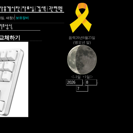
,
레임
새창)
보유장비
) 교체하기