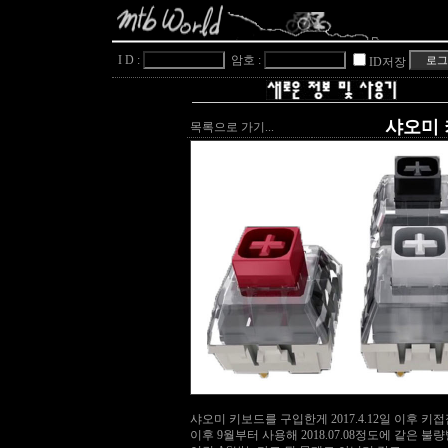
I D :
암호 :
ID저장
샤오미 키
목록으로 가기...
샤오미 키보드를 구입한게 2017.4.12일 이후 키접
이후 9월부터 사용해 2018.07.08정도에 같은 불량