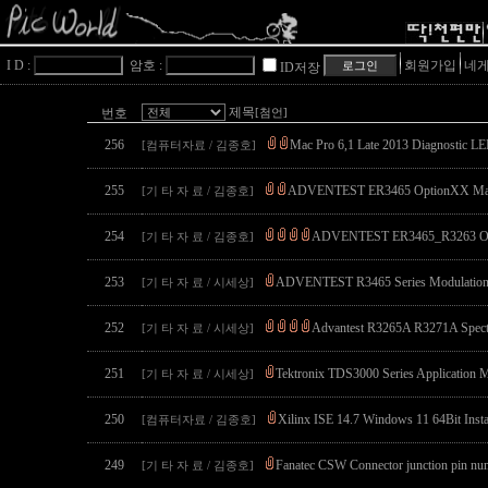
I D :
암호 :
회원가입
네게
ID저장
제목
번호
[첨언]
256
Mac Pro 6,1 Late 2013 Diagnostic L
[컴퓨터자료 / 김종호]
255
ADVENTEST ER3465 OptionXX Ma
[기 타 자 료 / 김종호]
254
ADVENTEST ER3465_R3263 Op
[기 타 자 료 / 김종호]
253
ADVENTEST R3465 Series Modulation 
[기 타 자 료 / 시세상]
252
Advantest R3265A R3271A Spectr
[기 타 자 료 / 시세상]
251
Tektronix TDS3000 Series Application 
[기 타 자 료 / 시세상]
250
Xilinx ISE 14.7 Windows 11 64Bit Insta
[컴퓨터자료 / 김종호]
249
Fanatec CSW Connector junction pin nu
[기 타 자 료 / 김종호]