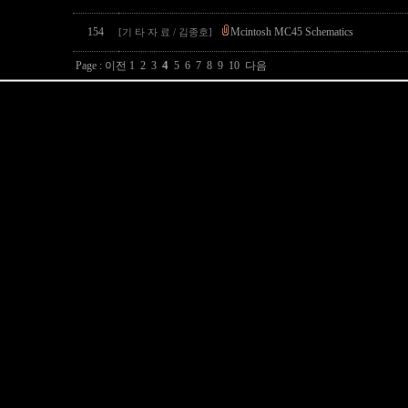
154
Mcintosh MC45 Schematics
[기 타 자 료 / 김종호]
4
Page :
이전
1
2
3
5
6
7
8
9
10
다음