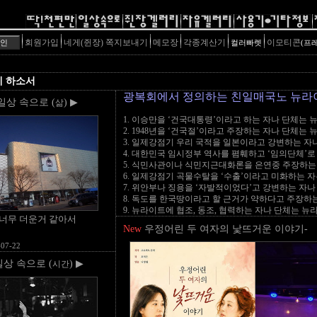
회원가입
네게(쥔장) 쪽지보내기
메모장
각종계산기
이모티콘
컬러빠렛
(프
게 하소서
광복회에서 정의하는 친일매국노 뉴라
 일상 속으로 (
) ▶
삶
1. 이승만을 ‘건국대통령’이라고 하는 자나 단체는 
2. 1948년을 ‘건국절’이라고 주장하는 자나 단체는
3. 일제강점기 우리 국적을 일본이라고 강변하는 자
4. 대한민국 임시정부 역사를 폄훼하고 ‘임의단체’
5. 식민사관이나 식민지근대화론을 은연중 주장하는
6. 일제강점기 곡물수탈을 ‘수출’이라고 미화하는 
7. 위안부나 징용을 ‘자발적이었다’고 강변하는 자
8. 독도를 한국땅이라고 할 근거가 약하다고 주장하
9. 뉴라이트에 협조, 동조, 협력하는 자나 단체는 뉴
 너무 더운거 같아서
New
우정어린 두 여자의 낯뜨거운 이야기-
07-22
일상 속으로 (
) ▶
시간