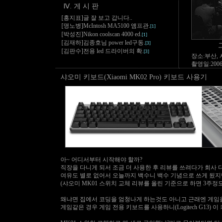
Ⅳ. 게 시 판
[홍지표]글 잘 보고 갑니다..
[명노병]McIntosh MA5100 앰프관.
[1]
[박성진]Nikon coolscan 4000 ed.
[1]
[김재하]김종호님 power led구동.
[3]
[김판수]전용 led 드라이버의 확.
[3]
장소:부산,
촬영일:2006
샤오미 키보드(Xiaomi MK02 Pro) 키보드 사용기
아~ 어디서부터 시작해야 할까?
직장을 다니게 되서 조금 더 사용한 후 리뷰를 쓰려다가 회사
여유도 별로 없어서 오늘까지 백수니 백수 기념으로 쓰게 됬지
(샤오미 MK01 스위치 교체 리뷰를 올린 기준으로 하면 3주정
왜냐면 집에서 코딩을 엄청나게 하는것도 아니고 근래엔 게임
게임같은 경우 게임 전용 키보드를 사용하니(Logitech G13) 