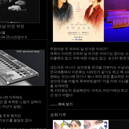
그냥 이것 저것
 서울
-04-29,사진장수:6
우정어린 두 여자의 낯 뜨거운 이야기?
제목이 이러면 오히려 낯 뜨거운 이야기는 없다는 소
리플렛도 없고 극에 대한 시놉도 없고. 포스터 한개 
성인극은 아니다. 성인전용 연극을 안본지는 수십년
연극계통에서 이런류는 사라진거 같기도 하고 왜 사
한때는 전신나체 연기니 뭐니 하며 한창 홍보하던 
성인연극을 이렇게 죽여버린걸까? 가끔 이런 시시콜
을 보게되면
왜 사라졌는지 궁금해진다. 아직도 어딘가에선 하고
선 보기 어렵다.
 다니면 아무래도
만 좀 부족한 느낌이 강하다.
.........계속 보기
도 지난거 같음)
송화가루
을 주로 했지만
이 키보드를 쓸일은 없다.