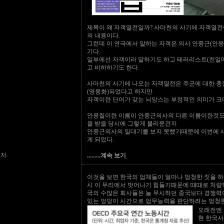
제목이 왜 자객열전일까? 사마천의 사기에 자객열전
의 내용이다.
그런데 이 연극에서 말하는 자객은 의사 안중근(안응
기다.
일부에선 자객이라 말하기도 하고 테러리스트(친일
고 비하하기도 한다.
사마천의 사기에 나오는 자객열전은 주군에 대한 충
(영웅화)되었다고 하지만
자객이란 단어가 갖는 늬앙스는 부정적인 의미가 크
안응칠이란 이름이 안중근의사의 다른 이름이란것도 
을 받을 당시에 그렇게 불리운건지
안중근의사의 일대기를 보지 못했기때문에 이번에 
게 되었다.
자.
.........계속 보기
이것을 보면 한국의 업체들이 얼마나 멍청한 짓을 하
시 이 무리에서 벗어나기 힘들기때문에 때때로 처량
국의 수많은 회사들은 늘 무시하던 중국보다 경쟁력
있는 엉덩이 시간으로 업무능력을 판단하려는 멍청한
오래전엔 
현 한국사