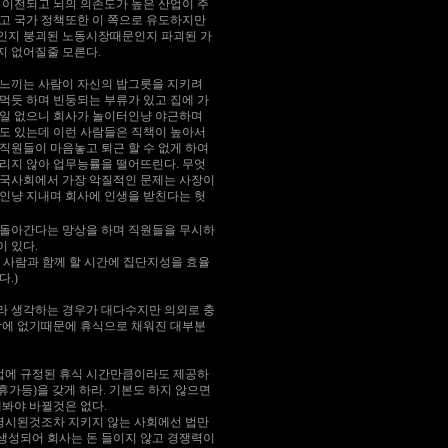
 이전되고 뇌의 의존도가 높은 산업이 주
고 국가 정책또한 이 쪽으로 유도하지만
인지 붕괴된 노동시장때문인지 파괴된 가
 없어질줄 모른다.
느끼는 사람이 자신의 밥그릇을 지키려
먹듯 하며 빈둥되는 부류가 있고 집에 가
일 없으니 회사가 놀이터인냥 야근하며
도 있는데 이런 사람들은 직책이 높아서
직원들이 마음놓고 퇴근 할 수 없게 하여
리지 않아 업무능률을 떨어뜨린다. 무엇
국사회에서 가장 악질적인 문제는 사장이
인냥 지내며 회사에 인생을 받친다는 헛
안돌아간다는 망상을 하며 직원들을 무시하
 있다.
 사람과 함께 할 시간에 집단지성을 효율
.)
라 생각하는 경우가 대다수지만 의외로 충
밖에 없기때문에 휴식으로 채워진 대부분
법에 규정된 휴식 시간만큼이라도 제공하
(휴가등)을 갖게 하라. 기본도 하지 않으면
해봐야 바뀔것은 없다.
명시된것조차 지키지 않는 사회에선 법만
생성되어 회사는 돈 들이지 않고 경쟁력이