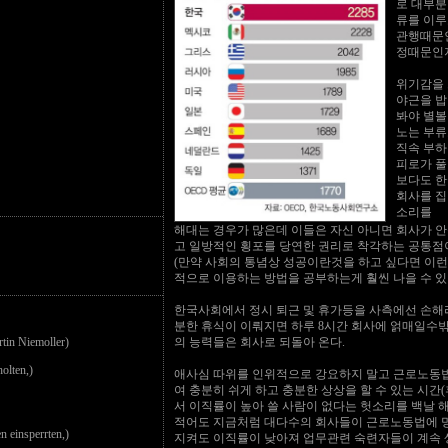
로 대부분
류를 이루
관행때문
정때문인지
위기감을 
야근을 밥
봐야 별볼
노는 부류
직속 부하
피로가 풀
보다도 한
회사를 집
소리를
해대는 경우가 많은데 이들은 자신 아니면 회사가 
고 일방적인 횡포를 당연한 권리로 착각하는 공통점이
(만약 사회의 통념상 성공이란것을 하고 싶다면 이런
적으로 이용하는 방법을 공부하는게 훨씬 나을 수 있다
한국사회에서 정시 퇴근 및 휴가등을 사측에선 손해
분한 휴식이 이뤄지면 하루 8시간 회사에 얽매일수
 Niemoller)
의 능력들은 회사로 되돌아 온다.
lten,)
애사심 따위를 인위적으로 강요하지 말고 근로노동
여 충분히 쉬게 하고 충분한 상상을 할 수 있는 시간
서 이직률이 높아 쓸 사람이 없다는 헛소리를 백날 
적어도 지금처럼 대다수의 회사들이 근로노동법에 
nsperrten,)
지켜도 이직률이 낮아져 업무관련 숙련자들이 계속 