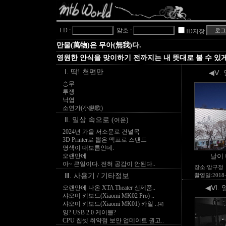
I D :
암호 :
ID저장
만물(萬物)은 무아(無我)다.
영원한 안식을 맞이하기 전까지는 내 뜻대로 볼 수 있
Ⅰ. 딱! 천편만
◀Ⅴ.
승무
투쟁
낙엽
소연가(小戀歌)
Ⅱ. 일상 속으로 (
)
여운
2024년 가을 서소문로 건널목
3D Printer로 뽑은 맥프로 스탠드
명색이 대보름인데.
오랜만에
날이
아~ 큰일이다. 전혀 공감이 안된다..
장소:압구정
Ⅲ. 사용기 / 기타정보
촬영일:2018-
오랜만에 나온 XTA Theater 신제품..
◀Ⅵ. 
샤오미 키보드(Xiaomi MK02 Pro) ..
샤오미 키보드(Xiaomi MK01) 카일 ..
[4]
잉? USB 2.0 케이블?
CPU 칩셋 취약점 보안 업데이트 권고..