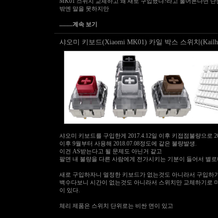
MK01 스위치 교체하고 왜 새로 구입했냐?라고 물어본다면 
밖엔 말을 못하지만
.........계속 보기
샤오미 키보드(Xiaomi MK01) 카일 박스 스위치(Kailh
샤오미 키보드를 구입한게 2017.4.12일 이후 키접점불량으로 20
이후 9월부터 사용해 2018.07.08정도에 같은 불량발생.
이건 AS받는다고 될 문제도 아닌거 같고
팔면 내 불량을 다른 사람에게 전가시키는 기분이 들어서 별로다
새로 구입하자니 멀정한 키보드가 없는것도 아니라서 구입하
백수다보니 시간이 없는것도 아니라서 스위치만 교체하기로 
이 있다.
체리 제품은 스위치 단위로는 비싼 면이 있고