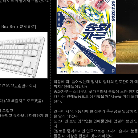
단순히 이쁘게 생겨서 구입했다고
 Box Red) 교체하기
극장에 딱! 들어섰는데 정사각 형태의 인조잔디가 
17.08.25교환받아와서
뭐지? 연예물이었나?
송화가루는 소나무의 꽃가루라서 봄철에 노란 먼지
왜 나는 연예물쯤으로 생각했을까? 시놉을 미리 보려
.(AS 해줄지도 모르겠음)
된다.
기 그렇고
연극이 시작과 동시에 한 선수가 축구공을 열심히 
마음먹고 찾아보니 다양하게 많
을 알게 되었다.
포스터만 보면 영락없는 연예물인데. 엄밀히 보면 
다.
(멜로를 좋아하지만 연극으로는 그다지. 슬퍼서 눈물
물론 내 예상은 완전히 빗나가버렸다.