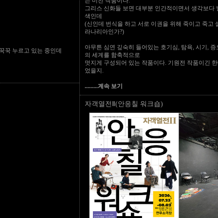
는 미친 작품이다.
그리스 신화들 보면 대부분 인간적이면서 생각보다 
색인데
(신인데 번식을 하고 서로 이권을 위해 죽이고 죽고 
라나리아인가?)
아무튼 심연 깊숙히 들어있는 호기심, 탐욕, 시기, 증
 꾹꾹 누르고 있는 중인데
의 세계를 함축적으로
멋지게 구성되어 있는 작품이다. 기원전 작품이긴 
었을지.
.........계속 보기
자객열전Ⅱ(안응칠 워크숍)