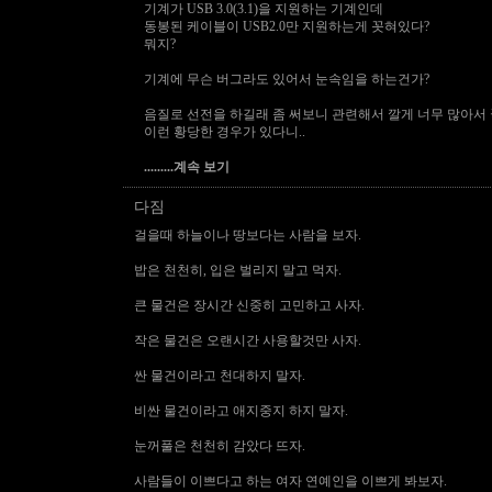
기계가 USB 3.0(3.1)을 지원하는 기계인데
동봉된 케이블이 USB2.0만 지원하는게 꼿혀있다?
뭐지?
기계에 무슨 버그라도 있어서 눈속임을 하는건가?
음질로 선전을 하길래 좀 써보니 관련해서 깔게 너무 많아서
이런 황당한 경우가 있다니..
.........계속 보기
다짐
걸을때 하늘이나 땅보다는 사람을 보자.
밥은 천천히, 입은 벌리지 말고 먹자.
큰 물건은 장시간 신중히 고민하고 사자.
작은 물건은 오랜시간 사용할것만 사자.
싼 물건이라고 천대하지 말자.
비싼 물건이라고 애지중지 하지 말자.
눈꺼풀은 천천히 감았다 뜨자.
사람들이 이쁘다고 하는 여자 연예인을 이쁘게 봐보자.