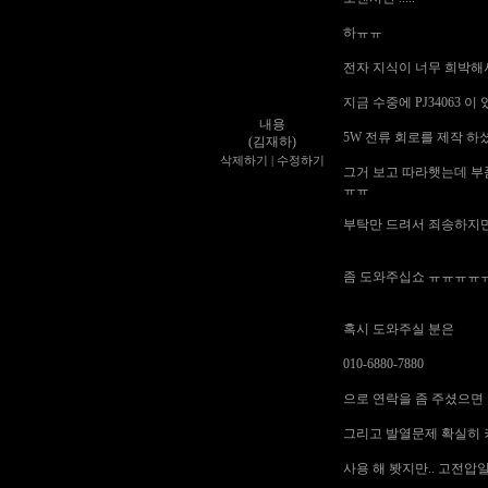
하ㅠㅠ
전자 지식이 너무 희박해
지금 수중에 PJ34063 이
내용
5W 전류 회로를 제작 하
(김재하)
삭제하기
|
수정하기
그거 보고 따라햇는데 부품
ㅠㅠ
부탁만 드려서 죄송하지
좀 도와주십쇼 ㅠㅠㅠㅠ
혹시 도와주실 분은
010-6880-7880
으로 연락을 좀 주셨으면 합
그리고 발열문제 확실히 
사용 해 봣지만.. 고전압