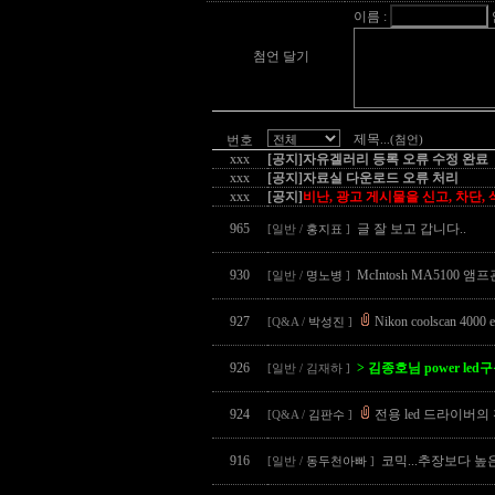
이름 :
첨언 달기
제목
번호
...(첨언)
xxx
[공지]자유겔러리 등록 오류 수정 완료
xxx
[공지]자료실 다운로드 오류 처리
xxx
[공지]
비난, 광고 게시물을 신고, 차단,
965
글 잘 보고 갑니다..
[일반 /
홍지표
]
930
McIntosh MA5100 
[일반 /
명노병
]
927
Nikon coolscan 
[Q&A /
박성진
]
926
> 김종호님 power l
[일반 / 김재하 ]
924
전용 led 드라이버
[Q&A /
김판수
]
916
코믹...추장보다 높
[일반 /
동두천아빠
]