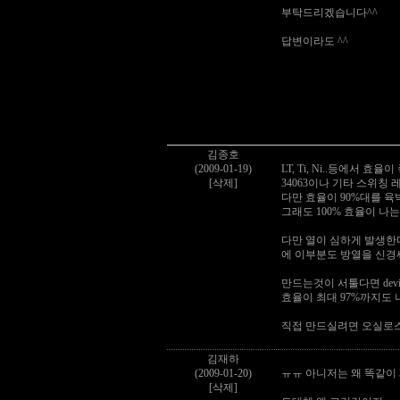
부탁드리겠습니다^^
답변이라도 ^^
김종호
(2009-01-19)
LT, Ti, Ni..등에서 
[삭제]
34063이나 기타 스위칭
다만 효율이 90%대를 
그래도 100% 효율이 나
다만 열이 심하게 발생한
에 이부분도 방열을 신경써
만드는것이 서툴다면 dev
효율이 최대 97%까지도
직접 만드실려면 오실로스
김재하
(2009-01-20)
ㅠㅠ 아니저는 왜 똑같이 
[삭제]