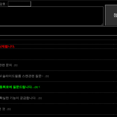
암호 :
 삭제됩니다.
앰프관련 문의
..[1]
4000 ed 슬라이드필름 스캔관련 질문~
..[1]
ed구동회로에 질문드립니다.
<
..[3]
의 확실한 기능이 궁금합니다.
..[1]
은 것
..[1]