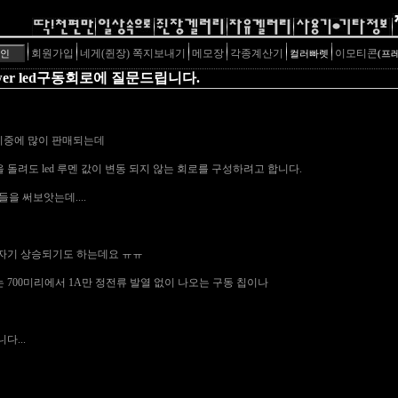
회원가입
네게(쥔장) 쪽지보내기
메모장
각종계산기
이모티콘
컬러빠렛
(프
wer led구동회로에 질문드립니다.
d가 시중에 많이 판매되는데
돌려도 led 루멘 값이 변동 되지 않는 회로를 구성하려고 합니다.
 것들을 써보앗는데....
자기 상승되기도 하는데요 ㅠㅠ
는 700미리에서 1A만 정전류 발열 없이 나오는 구동 칩이나
다...