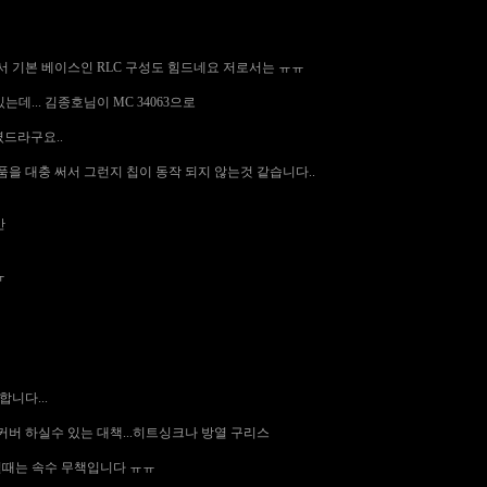
서 기본 베이스인 RLC 구성도 힘드네요 저로서는 ㅠㅠ
 있는데... 김종호님이 MC 34063으로
셨드라구요..
을 대충 써서 그런지 칩이 동작 되지 않는것 같습니다..
만
ㅠ
니다...
커버 하실수 있는 대책...히트싱크나 방열 구리스
일때는 속수 무책입니다 ㅠㅠ