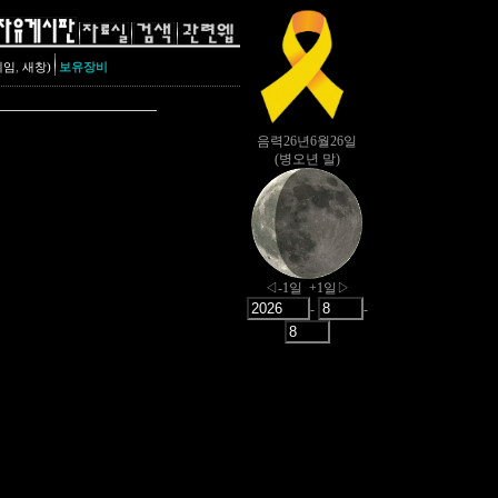
,
레임
새창)
보유장비