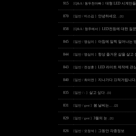
915
대형 LED 시계만
[Q&A /
동두천아빠
]
870
안녕하세요.
[일반 /
미스김
]
..[1]
858
LED전등에 대한 질문.
[Q&A /
청주에서
]
845
아침에 일찍 일어나는 
[일반 /
영심이
]
844
항상 즐거운 삶을 살고
[일반 /
영심이
]
843
LED 라이트 제작에 관심
[일반 /
전성훈
]
840
지나가다 끄적거립니다
[일반 /
최미연
]
835
살고 싶다
[일반 / - ]
..[1]
831
봄 날씨는...
[일반 / gest ]
..[2]
829
3월의 눈
[일반 / gest ]
..[1]
826
그동안 각종정보
[일반 /
오정석
]