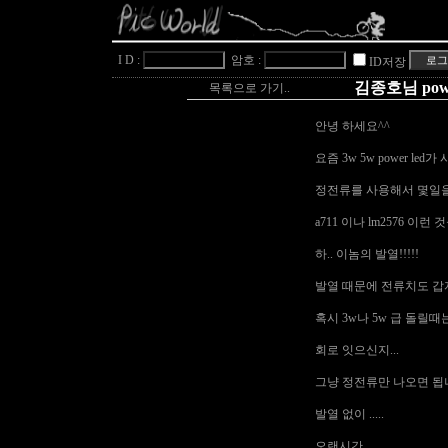
I D :
암호 :
ID저장
김종호님 po
목록으로 가기..
안녕 하세요^^
요즘 3w 5w power le
정전류를 사용해서 몇일을 
a711 이나 lm2576 이런
하.. 이놈의 발열!!!!!
발열 때문에 전류치도 갑
혹시 3w나 5w 급 돌릴때
회로 잇으신지...
그냥 정전류만 나오면 됩니
발열 없이 .....
오랜시간 .....