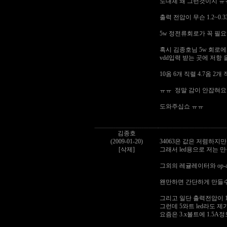
도대체 왜 그런것이지 
출력 전압이 무슨 1.2~0
5w 정전류회로가 꼭 필
혹시 김종호님 5w 회로
vdd입력 받는 곳에 저항 을
10옴 6개 직렬 4.7옴 2
ㅠㅠ 정말 감이 안잡혀
도와주십쇼 ㅠㅠ
김종호
(2009-01-20)
34063은 값은 저렴하지만
[삭제]
그래서 led용으로 저는 
그외의 레귤레이터와 op
왠만하면 간단하게 만들수
그리고 일단 출력전압이 
그런데 5와트 led라도 제가
요즘은 3.x볼트에 1.5A