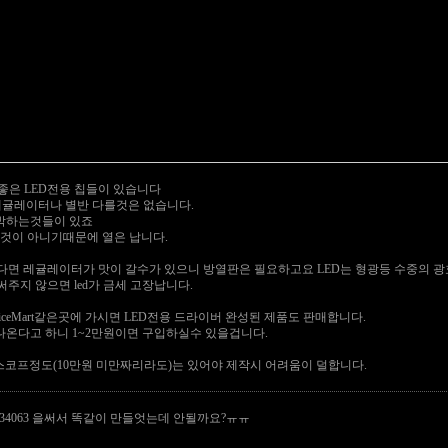
효율이 좋은 LED전용 칩들이 있습니다
 레귤레이터나 별반 다를것은 없습니다.
육박하는것들이 있죠
는것이 아니기때문에 열은 납니다.
다면 레귤레이터가 맛이 갈수가 있으니 방열판은 필요하고요 LED는 형광등 수중의 
주지 않으면 led가 금세 고장납니다.
iceMart같은곳에 가시면 LED전용 드라이버 완성된 제품도 판매합니다.
 나온다고 하니 1~2만원이면 구입하실수 있을겁니다.
코프정도(10만원 미만짜리라도)는 있어야 제작시 어려움이 덜합니다.
34063 을써서 똑같이 만들엇는데 안될까요?ㅠㅠ