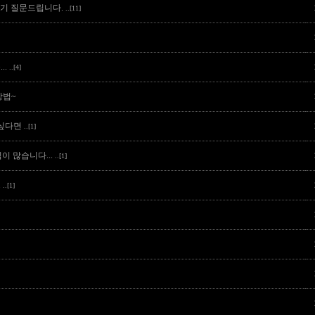
들기 질문드립니다.
..[11]
..
..[4]
방법~
 싶다면
..[1]
이 많습니다...
..[1]
.
..[1]