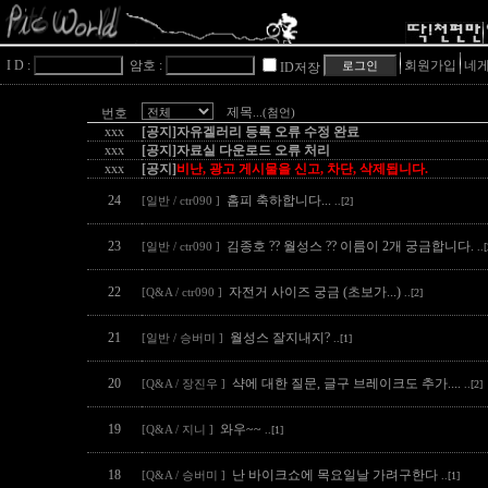
I D :
암호 :
회원가입
네게
ID저장
제목
번호
...(첨언)
xxx
[공지]자유겔러리 등록 오류 수정 완료
xxx
[공지]자료실 다운로드 오류 처리
xxx
[공지]
비난, 광고 게시물을 신고, 차단, 삭제됩니다.
24
홈피 축하합니다...
[일반 / ctr090 ]
..[2]
23
김종호 ?? 월성스 ?? 이름이 2개 궁금합니다.
[일반 / ctr090 ]
..
22
자전거 사이즈 궁금 (초보가...)
[Q&A / ctr090 ]
..[2]
21
월성스 잘지내지?
[일반 / 승버미 ]
..[1]
20
샥에 대한 질문, 글구 브레이크도 추가....
[Q&A / 장진우 ]
..[2]
19
와우~~
[Q&A / 지니 ]
..[1]
18
난 바이크쇼에 목요일날 가려구한다
[Q&A / 승버미 ]
..[1]