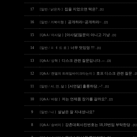
17
집을 지었으면 떡은?
[일반 / 낡은차 ]
..[1]
16
공개하라~공개하라~
[일반 / 거북이형 ]
..[2]
15
[아사달]질문이 아니고 기냥
[Q&A / 아사달 ]
..[1]
14
너무 멋있엉 !!!
[일반 / ㅍ ㅔ 드 로 ]
..[1]
13
디스크 관련 질문입니다..--
[Q&A / 상혁 ]
..[3]
12
호프 디스크 관련 질문
[Q&A / 캔델의 트레일바이크타는이 ]
..[
11
[서언달] 훌륭하당..~!
[일반 / 서..언..달 ]
..[1]
10
저는 언제쯤 장가를 갈까요?
[Q&A / 바람 ]
..[2]
9
설날은 잘 지내셨나요?
[일반 / 나 ]
8
강촌대회사진번호는 18,19번임 부탁한당
[Q&A / 승버미 ]
..[1]