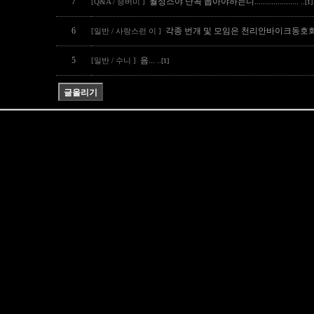
7
월성스야 난꼭 뽑아야하는디.....................
[Q&A / 승버미 ]
..[1]
6
각종 번개 및 모임은 천리안바이크동호회에서
[일반 / 사랑스런 이 ]
5
음...
[일반 / 수니 ]
..[1]