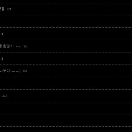
있음
..[2]
[1]
촬영기.. -.-;;
..[2]
[1]
부다..ㅡㅡ;;
..[5]
.
..[1]