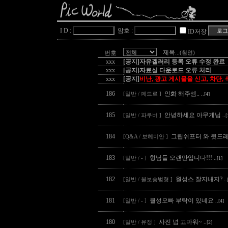
I D :
암호 :
ID저장
제목
번호
...(첨언)
xxx
[공지]자유겔러리 등록 오류 수정 완료
xxx
[공지]자료실 다운로드 오류 처리
xxx
[공지]
비난, 광고 게시물을 신고, 차단,
186
인화 해주셈..
[일반 / 페드로 ]
..[4]
185
안녕하세요 아무게님
[일반 / 파루버 ]
..[
184
그립쉬프터 와 뒷드레
[Q&A / 보헤미안 ]
183
형님들 오랜만입니다!!!
[일반 / - ]
..[1]
182
월성스 잘지내지?
[일반 / 볼보승범형 ]
..
181
월성오빠 부탁이 있네요
[일반 / - ]
..[4]
180
사진 넘 고마워~
[일반 / 유정 ]
..[2]