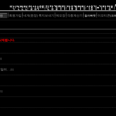
회원가입
네게(쥔장) 쪽지보내기
메모장
각종계산기
이모티콘
컬러빠렛
(프
 삭제됩니다.
1]
일러..
..[1]
[1]