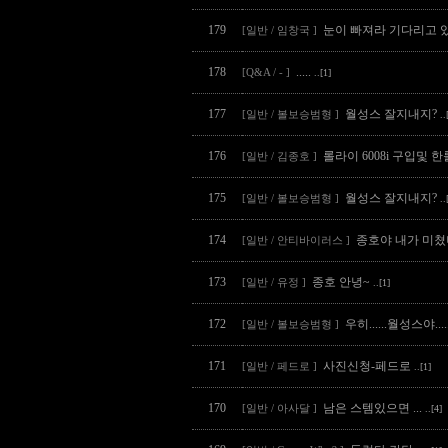
179
눈이 빠져라 기다리고 
[일반 / 임창국 ]
178
.....
[Q&A / - ]
..[1]
177
월성스 잘지내지?
[일반 / 볼보승범형 ]
..
176
롤라이 6008i 구입및 한롤 
[일반 / 김종호 ]
175
월성스 잘지내지?
[일반 / 볼보승범형 ]
..
174
종호야 내가 미쳤나
[일반 / 안티바이러스 ]
173
종호 안녕~
[일반 / 유정 ]
..[1]
172
우히......월성스야....
[일반 / 볼보승범형 ]
171
사진신청-페드로
[일반 / 페드로 ]
..[1]
170
남은 스템있으면 ...
[일반 / 아사달 ]
..[4]