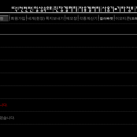
회원가입
네게(쥔장) 쪽지보내기
메모장
각종계산기
이모티콘
컬러빠렛
(프
니다.
었습니다.