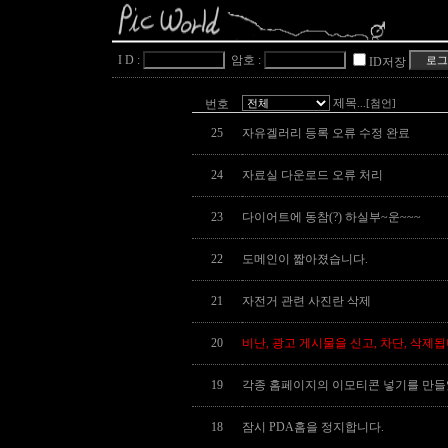
I D :
암호 :
ID저장
제목
번호
...[첨언]
25
자유겔러리 등록 오류 수정 완료
24
자료실 다운로드 오류 처리
23
다이어트에 동참(?) 하실부~운~~~
22
도메인이 짧아졌습니다.
21
자전거 관련 사진란 삭제
20
비난, 광고 게시물을 신고, 차단, 삭제됩
19
각종 홈페이지의 이모티콘 넣기를 만들
18
잠시 PDA홈을 정지합니다.