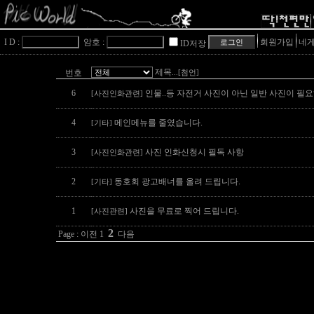
I D :
암호 :
회원가입
네게
ID저장
제목
번호
...[첨언]
6
인물..등 자전거 사진이 아닌 일반 사진이 필
[사진인화관련]
4
메인메뉴를 줄였습니다.
[기타]
3
사진 인화신청시 필독 사항
[사진인화관련]
2
동호회 광고배너를 올려 드립니다.
[기타]
1
사진을 무료로 찍어 드립니다.
[사진관련]
2
Page :
이전
1
다음