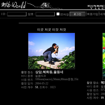
I D :
암호 :
회원가입
네게
ID저장
이곳 저곳 이것 저것
상암,혜화동,울동네
촬영 장소 :
바디 종류 :
필름SLR
100mm(macro),50mm,80mm중형,35ti
사용 렌즈 :
혜
촬영 장소 :
촬영 일자 :
2004-05-22
바디 종류 :
필
사진 개수 :
53
,
조회수 : 1823
EF2
사용 렌즈 :
촬영 일자 :
200
사진 개수 :
19
,