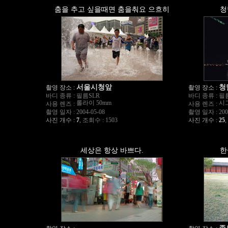
춤을 추고 싶을때면 춤을춰요 으흐히
청
서울시청앞
청
촬영 장소 :
촬영 장소 :
바디 종류 :
필름SLR
바디 종류 :
필
롤라이 50mm
시그
사용 렌즈 :
사용 렌즈 :
촬영 일자 :
2004-05-08
촬영 일자 :
200
사진 개수 :
7
,
조회수 : 1503
사진 개수 :
25
,
세상은 항상 바쁘다.
한