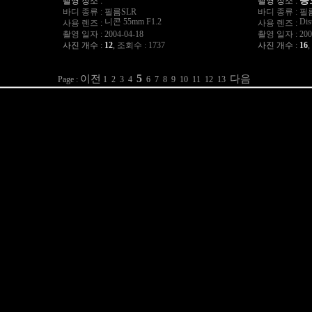
종
촬영 장소 :
촬영 장소 :
바디 종류 :
필름SLR
바디 종류 :
필
니콘 55mm F1.2
Dis
사용 렌즈 :
사용 렌즈 :
촬영 일자 :
2004-04-18
촬영 일자 :
200
사진 개수 :
12
,
조회수 : 1737
사진 개수 :
16
,
5
이전
다음
Page :
1
2
3
4
6
7
8
9
10
11
12
13